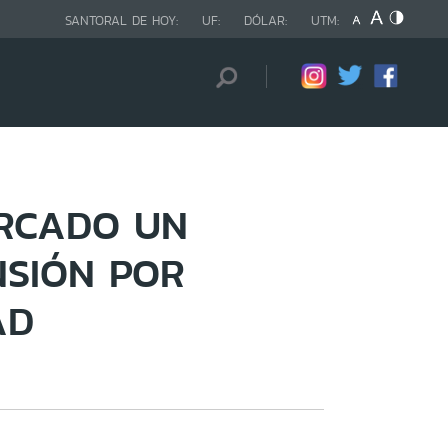
SANTORAL DE HOY:
UF:
DÓLAR:
UTM:
ERCADO UN
NSIÓN POR
AD