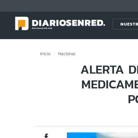
Click acá para ir directamente al contenido
NUESTR
Inicio
Nacional
ALERTA D
MEDICAME
P