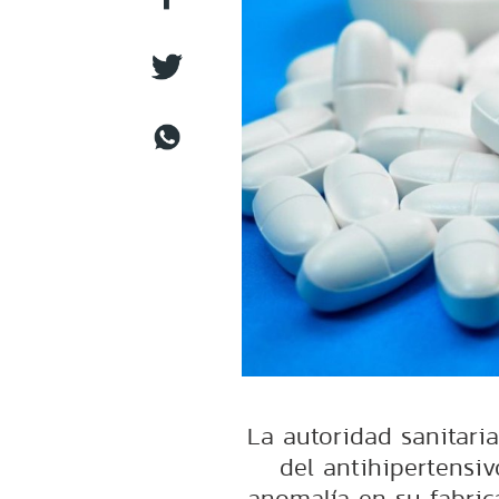
La autoridad sanitaria
del antihipertensi
anomalía en su fabrica