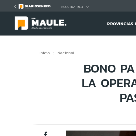
Click acá para ir directamente al contenido
NUESTRA RED
PROVINCIAS 
Inicio
Nacional
BONO PA
LA OPERA
PA