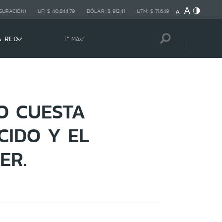
GURACIÓN)
UF:
$ 40.844,79
DÓLAR:
$ 912,41
UTM:
$ 71.649
A RED
Tª Máx:
º
O CUESTA
CIDO Y EL
ER.