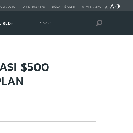
HOY:
JUSTO
UF:
$ 40.844,79
DÓLAR:
$ 912,41
UTM:
$ 71.649
A RED
Tª Máx:
º
ASI $500
PLAN