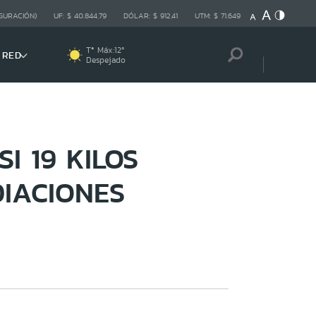
GURACIÓN)
UF:
$ 40.844,79
DÓLAR:
$ 912,41
UTM:
$ 71.649
Tª Máx:
12
º
 RED
Despejado
I 19 KILOS
DIACIONES