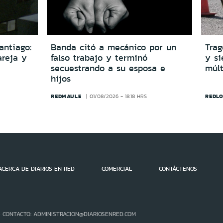
antiago:
Banda citó a mecánico por un
Trag
reja y
falso trabajo y terminó
y si
secuestrando a su esposa e
múlt
hijos
REDMAULE
REDLO
01/08/2026 - 18:18 HRS
ACERCA DE DIARIOS EN RED
COMERCIAL
CONTÁCTENOS
- CONTACTO: ADMINISTRACION@DIARIOSENRED.COM