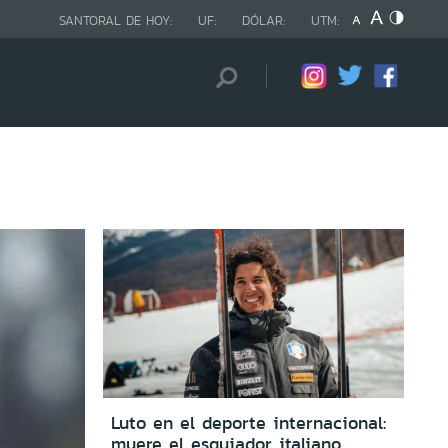
SANTORAL DE HOY:
UF:
DÓLAR:
UTM:
Luto en el deporte internacional:
muere el esquiador italiano