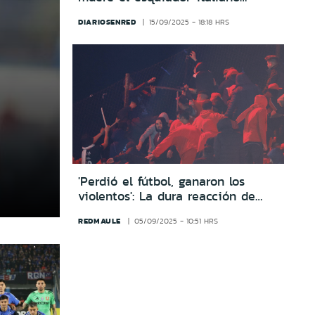
Mateo Franzoso tras accidente en
DIARIOSENRED
15/09/2025 - 18:18 HRS
La Parva
'Perdió el fútbol, ganaron los
violentos': La dura reacción de
Independiente tras ser
REDMAULE
05/09/2025 - 10:51 HRS
descalificado de la Sudamericana