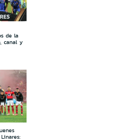
s de la
, canal y
uenes
Linares: