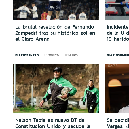
La brutal revelación de Fernando
Incidente
Zampedri tras su histórico gol en
de la U d
el Claro Arena
18 herid
DIARIOSENRED
DIARIOSENRE
24/08/2025 - 11:34 HRS
Nelson Tapia es nuevo DT de
Se decidi
Constitución Unido y sacude la
Vargas: ¿