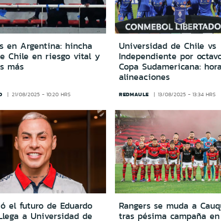
s en Argentina: hincha
Universidad de Chile vs
e Chile en riesgo vital y
Independiente por octavo
os más
Copa Sudamericana: hora
alineaciones
D
REDMAULE
21/08/2025 - 10:20 HRS
13/08/2025 - 13:34 HRS
ó el futuro de Eduardo
Rangers se muda a Cauq
Llega a Universidad de
tras pésima campaña en 