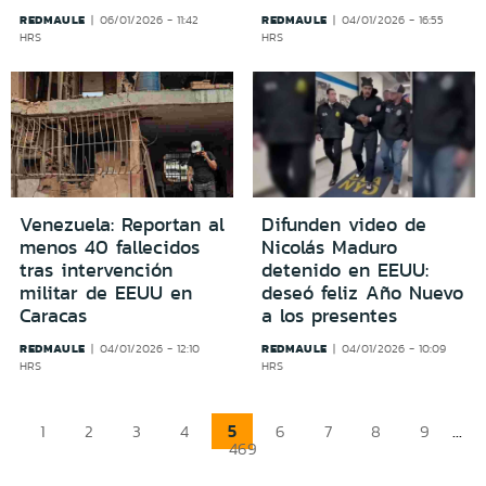
REDMAULE
REDMAULE
06/01/2026 - 11:42
04/01/2026 - 16:55
HRS
HRS
Venezuela: Reportan al
Difunden video de
menos 40 fallecidos
Nicolás Maduro
tras intervención
detenido en EEUU:
militar de EEUU en
deseó feliz Año Nuevo
Caracas
a los presentes
REDMAULE
REDMAULE
04/01/2026 - 12:10
04/01/2026 - 10:09
HRS
HRS
5
...
1
2
3
4
6
7
8
9
469