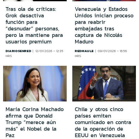
Tras ola de críticas:
Venezuela y Estados
Grok desactiva
Unidos inician proceso
función para
para reabrir
“desnudar” personas,
embajadas tras
pero la mantiene para
captura de Nicolás
usuarios premium
Maduro
DIARIOSENRED
REDMAULE
12/01/2026 - 12:35
09/01/2026 - 16:56
HRS
HRS
María Corina Machado
Chile y otros cinco
afirma que Donald
países emiten
Trump “merece aún
comunicado en contra
más” el Nobel de la
de la operación de
Paz
EEUU en Venezuela