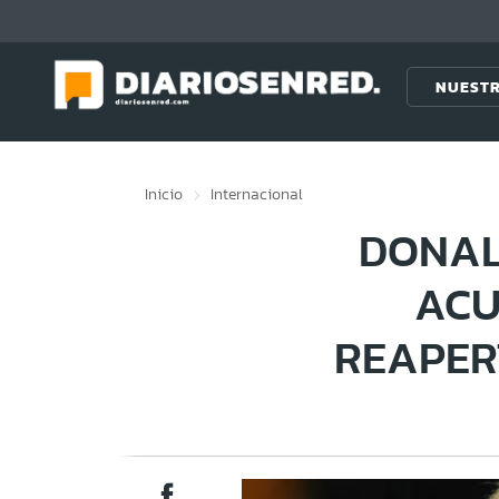
Click acá para ir directamente al contenido
NUESTR
Inicio
Internacional
DONAL
ACU
REAPER