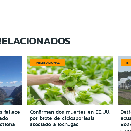
RELACIONADOS
INTERNACIONAL
IN
s fallece
Confirman dos muertes en EE.UU.
Deti
vado
por brote de ciclosporiasis
acus
estiona
asociado a lechugas
Boli
quie