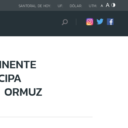
SANTORAL DE HOY:
UF:
DÓLAR:
UTM:
INENTE
CIPA
E ORMUZ