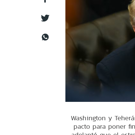
Washington y Teherán
pacto para poner fi
adelantó que el estr