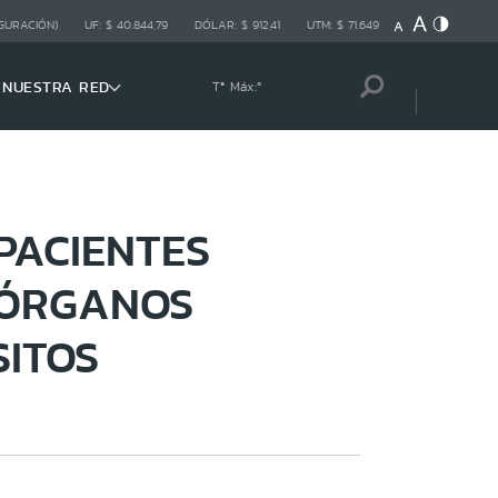
GURACIÓN)
UF:
$ 40.844,79
DÓLAR:
$ 912,41
UTM:
$ 71.649
NUESTRA RED
Tª Máx:
º
PACIENTES
 ÓRGANOS
SITOS