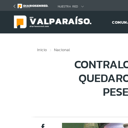
Click acá para ir directamente al contenido
NUESTRA RED
COMUNA
Inicio
Nacional
CONTRALO
QUEDARO
PESE