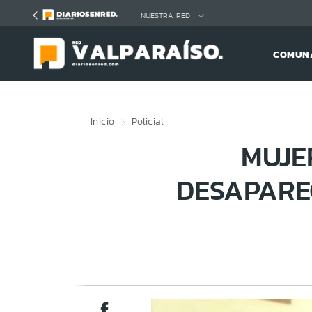
Click acá para ir directamente al contenido
NUESTRA RED
COMUNA
Inicio
Policial
MUJE
DESAPARE