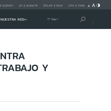
E GUZMÁN
UF:
$ 40.844,79
DÓLAR:
$ 912,41
UTM:
$ 71.649
NUESTRA RED
Tª Máx:
º
ENTRA
TRABAJO Y