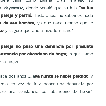
identificada como Liliana Ortiz,
entregó su
“se fue
e Valparaíso
, donde señaló que su hija
pareja y partió.
Hasta ahora no sabemos nada
s de ese hombre,
ya que hace tiempo que le
to
y seguro que ahora hizo lo mismo”.
pareja no puso una denuncia por presunta
onstancia por abandono de hogar,
lo que llamó
e la mujer.
lla nunca se había perdido
ace dos años (...)e
y
areja en vez de ir a poner una denuncia por
rpuso una constancia por abandono de hogar”,