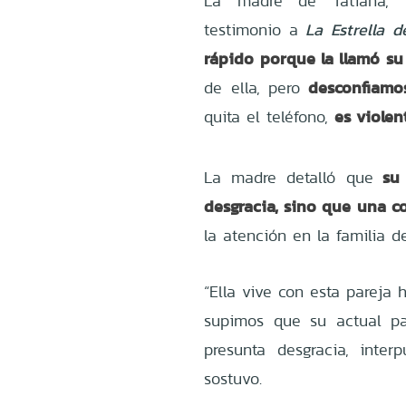
La madre de Tatiana
, 
testimonio a
La Estrella d
rápido porque la llamó su 
desconfiamo
de ella, pero
es violen
quita el teléfono,
su 
La madre detalló que
desgracia, sino que una c
la atención en la familia d
“Ella vive con esta pareja h
supimos que su actual p
presunta desgracia, inte
sostuvo.