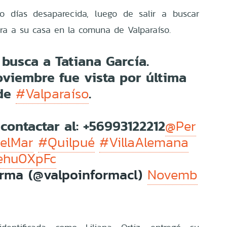
ro días desaparecida, luego de salir a buscar
ra a su casa en la comuna de Valparaíso.
a busca a Tatiana García.
oviembre fue vista por última
 de
.
#Valparaíso
 contactar al: +56993122212
@Per
elMar
#Quilpué
#VillaAlemana
behu0XpFc
orma (@valpoinformacl)
Novemb