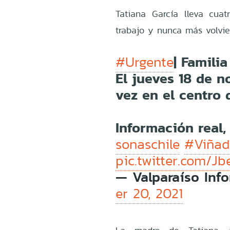
Tatiana García lleva cuat
trabajo y nunca más volvie
| Famili
#Urgente
El jueves 18 de n
vez en el centro
Información real,
sonaschile
#Viñad
pic.twitter.com/J
— Valparaíso Inf
er 20, 2021