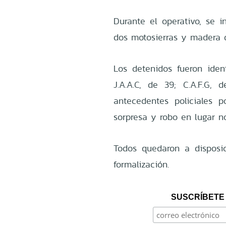
Durante el operativo, se i
dos motosierras y madera d
Los detenidos fueron ident
J.A.A.C, de 39; C.A.F.G, 
antecedentes policiales 
sorpresa y robo en lugar n
Todos quedaron a disposi
formalización.
SUSCRÍBETE 