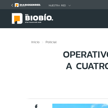
Click acá para ir directamente al contenido
NUESTRA RED
Inicio
Policial
OPERATIV
A CUATR