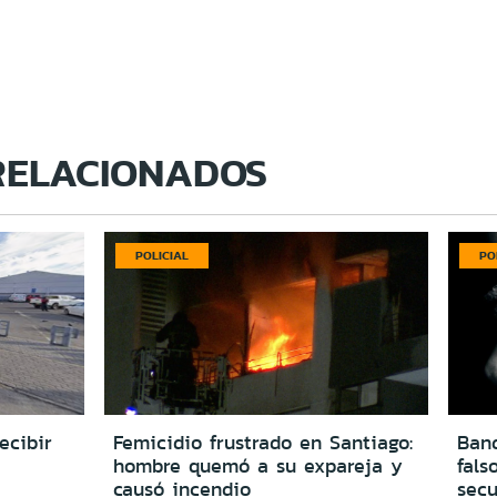
RELACIONADOS
POLICIAL
PO
ecibir
Femicidio frustrado en Santiago:
Ban
hombre quemó a su expareja y
fals
causó incendio
secu