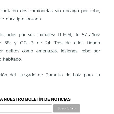
ncautaron dos camionetas sin encargo por robo,
e eucalipto trozada.
ificados por sus iniciales: J.L.M.M, de 57 años;
de 38; y C.G.L.P, de 24. Tres de ellos tienen
por delitos como amenazas, lesiones, robo por
o habitado.
ción del Juzgado de Garantía de Lota para su
A NUESTRO BOLETÍN DE NOTICIAS