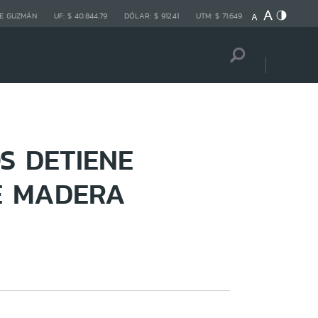
E GUZMÁN
UF:
$ 40.844,79
DÓLAR:
$ 912,41
UTM:
$ 71.649
S DETIENE
E MADERA