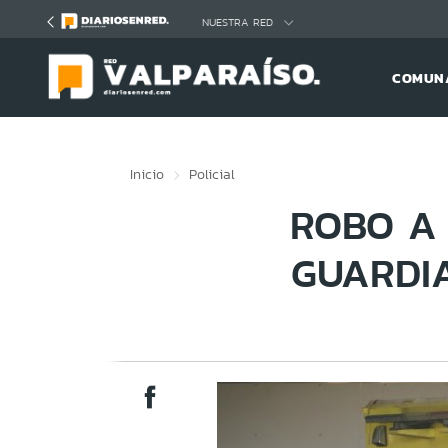
Click acá para ir directamente al contenido
NUESTRA RED
COMUNA
Inicio
Policial
ROBO A 
GUARDIA