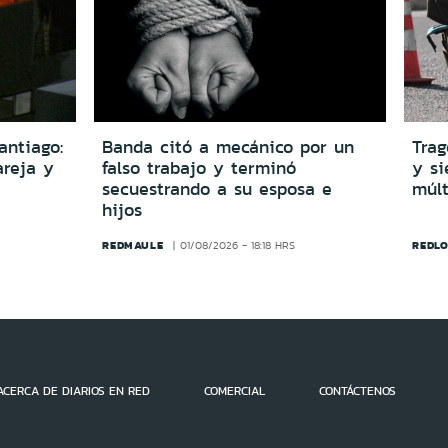
antiago:
Banda citó a mecánico por un
Trag
reja y
falso trabajo y terminó
y si
secuestrando a su esposa e
múlt
hijos
REDMAULE
REDLO
01/08/2026 - 18:18 HRS
ACERCA DE DIARIOS EN RED
COMERCIAL
CONTÁCTENOS