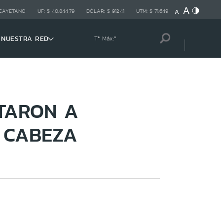
 CAYETANO
UF:
$ 40.844,79
DÓLAR:
$ 912,41
UTM:
$ 71.649
NUESTRA RED
Tª Máx:
º
ATARON A
A CABEZA