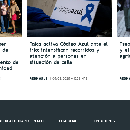
per
Talca activa Código Azul ante el
Preo
n de
frío: intensifican recorridos y
y el
y
atención a personas en
agri
iento de
situación de calle
nidad
REDMAULE
REDM
S
06/08/2026 - 19:28 HRS
ACERCA DE DIARIOS EN RED
COMERCIAL
CONTÁCTENOS