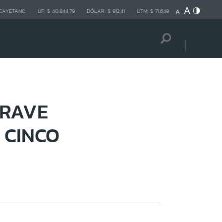
 CAYETANO
UF:
$ 40.844,79
DÓLAR:
$ 912,41
UTM:
$ 71.649
GRAVE
 CINCO