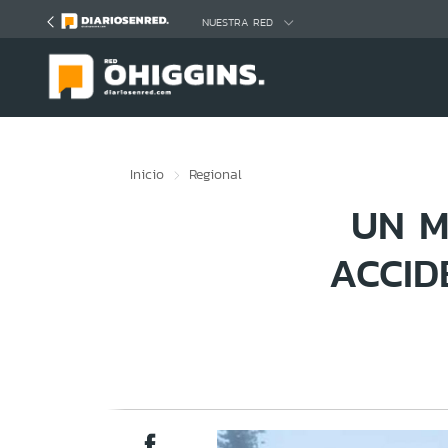
Click acá para ir directamente al contenido
NUESTRA RED
Inicio
Regional
UN M
ACCID