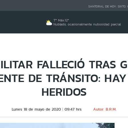
SANTORAL DE HOY:
SIXTO,
Tª Máx:
12
º
Nublado, ocasionalmente nubosidad parcial
ILITAR FALLECIÓ TRAS 
ENTE DE TRÁNSITO: HAY
HERIDOS
Lunes 18 de mayo de 2020
09:47 hrs
Autor: B.R.M.