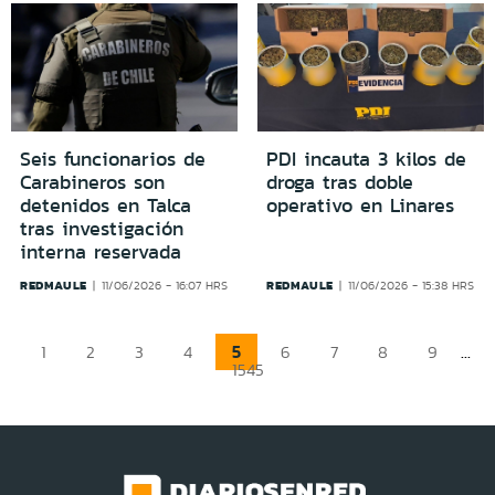
Seis funcionarios de
PDI incauta 3 kilos de
Carabineros son
droga tras doble
detenidos en Talca
operativo en Linares
tras investigación
interna reservada
REDMAULE
REDMAULE
11/06/2026 - 16:07 HRS
11/06/2026 - 15:38 HRS
5
...
1
2
3
4
6
7
8
9
1545