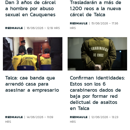
Dan 3 años de cárcel
Trasladarán a más de
a hombre por abuso
1.200 reos a la nueva
sexual en Cauquenes
cárcel de Talca
REDMAULE
15/06/2026 - 17:36
REDMAULE
16/06/2026 - 12:19 HRS
HRS
Talca: cae banda que
Confirman identidades:
arrendó casa para
Estos son los 6
asesinar a empresario
carabineros dados de
baja por formar red
delictual de asaltos
en Talca
REDMAULE
REDMAULE
14/06/2026 - 11:09
12/06/2026 - 13:23
HRS
HRS