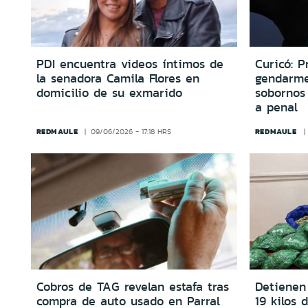
PDI encuentra videos íntimos de
Curicó: P
la senadora Camila Flores en
gendarme
domicilio de su exmarido
sobornos 
a penal
REDMAULE
REDMAULE
09/06/2026 - 17:18 HRS
Cobros de TAG revelan estafa tras
Detienen
compra de auto usado en Parral
19 kilos 