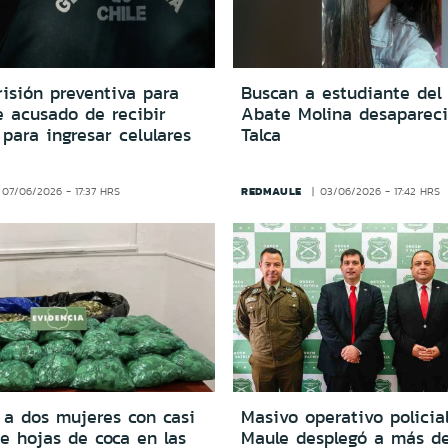
risión preventiva para
Buscan a estudiante del
 acusado de recibir
Abate Molina desaparec
para ingresar celulares
Talca
REDMAULE
07/06/2026 - 17:37 HRS
03/06/2026 - 17:42 HRS
 a dos mujeres con casi
Masivo operativo policia
de hojas de coca en las
Maule desplegó a más d