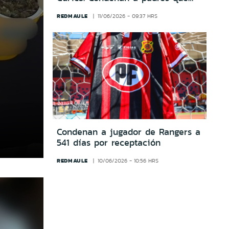
cobraron millones en falsos
REDMAULE
11/06/2026 - 09:37 HRS
beneficios y mataron a su bebé
Condenan a jugador de Rangers a
541 días por receptación
REDMAULE
10/06/2026 - 10:56 HRS