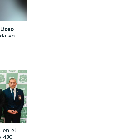
 Liceo
ida en
l en el
e 430