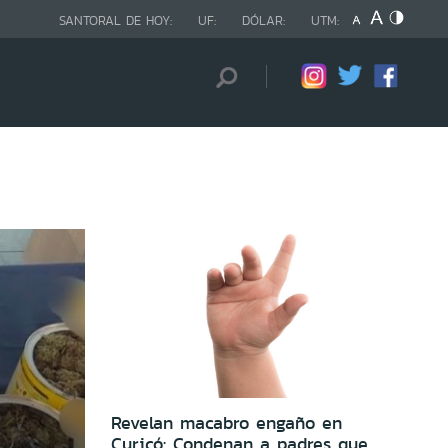
SANTORAL DE HOY:
UF:
DÓLAR:
UTM:
Revelan macabro engaño en
Curicó: Condenan a padres que