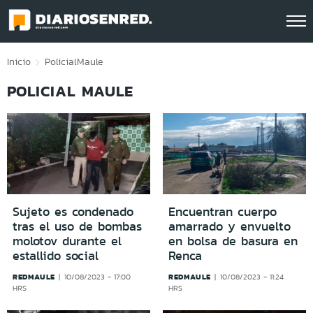
Click acá para ir directamente al contenido
Inicio
Policial
Maule
POLICIAL MAULE
Sujeto es condenado
Encuentran cuerpo
tras el uso de bombas
amarrado y envuelto
molotov durante el
en bolsa de basura en
estallido social
Renca
REDMAULE
REDMAULE
10/08/2023 - 17:00
10/08/2023 - 11:24
HRS
HRS