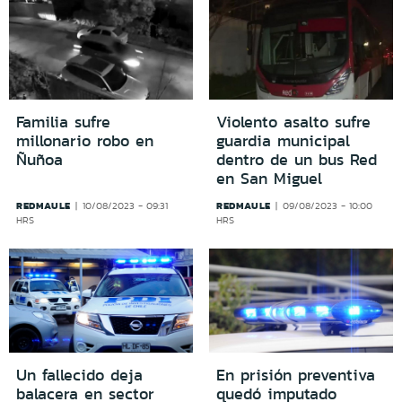
Familia sufre
Violento asalto sufre
millonario robo en
guardia municipal
Ñuñoa
dentro de un bus Red
en San Miguel
REDMAULE
REDMAULE
10/08/2023 - 09:31
09/08/2023 - 10:00
HRS
HRS
Un fallecido deja
En prisión preventiva
balacera en sector
quedó imputado