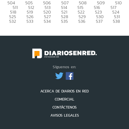
504
505
506
507
508
509
510
511
512
513
514
515
516
517
518
519
520
521
522
523
524
525
526
527
528
529
530
531
532
533
534
535
536
537
538
Síguenos en:
ACERCA DE DIARIOS EN RED
COMERCIAL
CONTÁCTENOS
AVISOS LEGALES