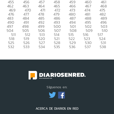
455
456
457
458
459
460
461
462
463
464
465
466
467
468
469
470
471
472
473
474
475
476
477
478
479
480
481
482
483
484
485
486
487
488
489
490
491
492
493
494
495
496
497
498
499
500
501
502
503
504
505
506
507
508
509
510
511
512
513
514
515
516
517
518
519
520
521
522
523
524
525
526
527
528
529
530
531
532
533
534
535
536
537
538
Síguenos en:
ACERCA DE DIARIOS EN RED