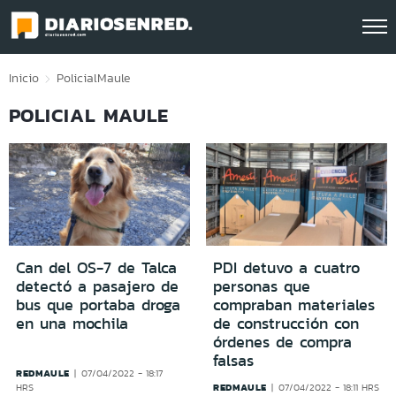
Click acá para ir directamente al contenido
Inicio
Policial
Maule
POLICIAL MAULE
Can del OS-7 de Talca
PDI detuvo a cuatro
detectó a pasajero de
personas que
bus que portaba droga
compraban materiales
en una mochila
de construcción con
órdenes de compra
falsas
REDMAULE
07/04/2022 - 18:17
REDMAULE
HRS
07/04/2022 - 18:11 HRS