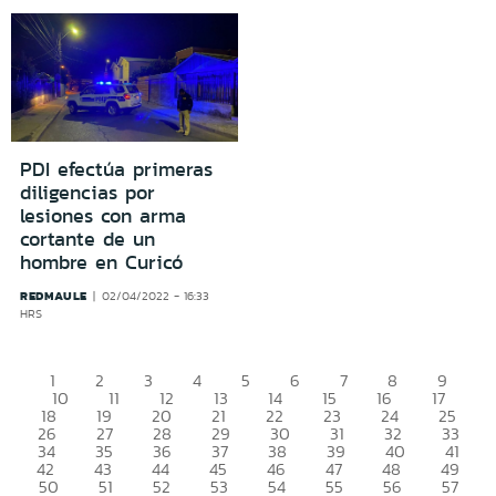
PDI efectúa primeras
diligencias por
lesiones con arma
cortante de un
hombre en Curicó
REDMAULE
02/04/2022 - 16:33
HRS
1
2
3
4
5
6
7
8
9
10
11
12
13
14
15
16
17
18
19
20
21
22
23
24
25
26
27
28
29
30
31
32
33
34
35
36
37
38
39
40
41
42
43
44
45
46
47
48
49
50
51
52
53
54
55
56
57