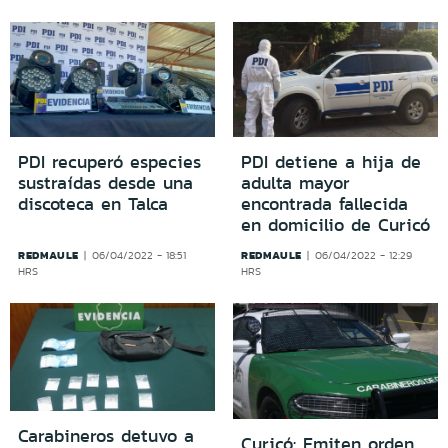
PDI recuperó especies
PDI detiene a hija de
sustraídas desde una
adulta mayor
discoteca en Talca
encontrada fallecida
en domicilio de Curicó
REDMAULE
REDMAULE
06/04/2022 - 18:51
06/04/2022 - 12:29
HRS
HRS
Carabineros detuvo a
Curicó: Emiten orden