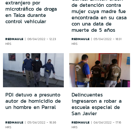
extranjero por
de detención contra
microtráfico de droga
mujer cuya madre fue
en Talca durante
encontrada en su casa
control vehicular
con una data de
muerte de 5 años
REDMAULE
REDMAULE
06/04/2022 - 12:23
05/04/2022 - 18:31
HRS
HRS
PDI detuvo a presunto
Delincuentes
autor de homicidio de
ingresaron a robar a
un hombre en Parral
escuela especial de
San Javier
REDMAULE
REDMAULE
05/04/2022 - 16:36
04/04/2022 - 17:16
HRS
HRS