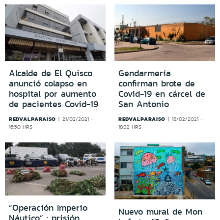
Alcalde de El Quisco
Gendarmería
anunció colapso en
confirman brote de
hospital por aumento
Covid-19 en cárcel de
de pacientes Covid-19
San Antonio
REDVALPARAISO
REDVALPARAISO
21/02/2021 -
18/02/2021 -
16:50 HRS
18:32 HRS
“Operación Imperio
Nuevo mural de Mon
Náutico” : prisión