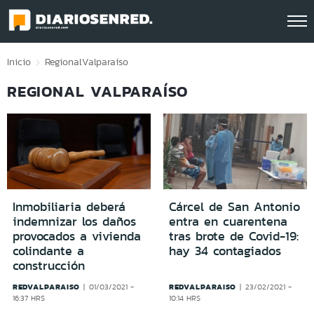
Click acá para ir directamente al contenido
Inicio
Regional
Valparaíso
REGIONAL VALPARAÍSO
Inmobiliaria deberá
Cárcel de San Antonio
indemnizar los daños
entra en cuarentena
provocados a vivienda
tras brote de Covid-19:
colindante a
hay 34 contagiados
construcción
REDVALPARAISO
REDVALPARAISO
01/03/2021 -
23/02/2021 -
16:37 HRS
10:14 HRS