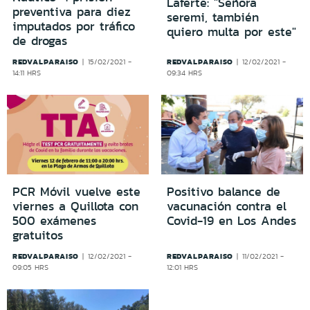
Laferte: "Señora
preventiva para diez
seremi, también
imputados por tráfico
quiero multa por este"
de drogas
REDVALPARAISO
REDVALPARAISO
15/02/2021 -
12/02/2021 -
14:11 HRS
09:34 HRS
PCR Móvil vuelve este
Positivo balance de
viernes a Quillota con
vacunación contra el
500 exámenes
Covid-19 en Los Andes
gratuitos
REDVALPARAISO
REDVALPARAISO
12/02/2021 -
11/02/2021 -
09:05 HRS
12:01 HRS