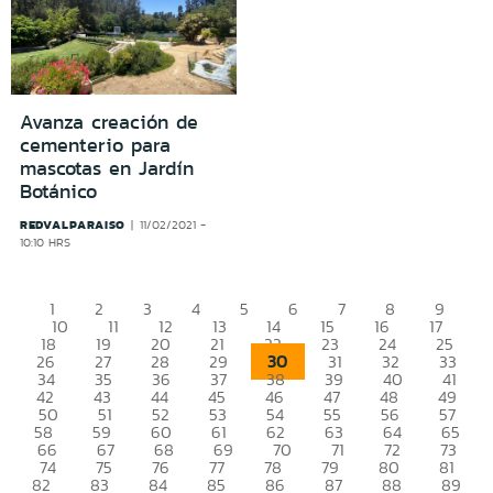
Avanza creación de
cementerio para
mascotas en Jardín
Botánico
REDVALPARAISO
11/02/2021 -
10:10 HRS
1
2
3
4
5
6
7
8
9
10
11
12
13
14
15
16
17
18
19
20
21
22
23
24
25
30
26
27
28
29
31
32
33
34
35
36
37
38
39
40
41
42
43
44
45
46
47
48
49
50
51
52
53
54
55
56
57
58
59
60
61
62
63
64
65
66
67
68
69
70
71
72
73
74
75
76
77
78
79
80
81
82
83
84
85
86
87
88
89